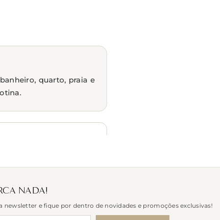
anheiro, quarto, praia e
otina.
Toalhas de rosto
Linha Wave
RCA NADA!
a newsletter e fique por dentro de novidades e promoções exclusivas!