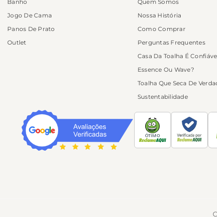
Banho
Quem Somos
Produtos rosa e r
Jogo De Cama
Nossa História
Panos De Prato
Como Comprar
Os tons rosa e rosé podem 
Outlet
Perguntas Frequentes
amadeirados. Nesta coleção,
Casa Da Toalha É Confiáve
Essence Ou Wave?
Como a seleção inclui toal
Toalha Que Seca De Verda
número de peças e cuidados
Sustentabilidade
O que você encon
ÓTIMO
Toalhas de banho ro
A seleção inclui toalh
algodão, fio penteado e
Veja também todas a
banho
.
C