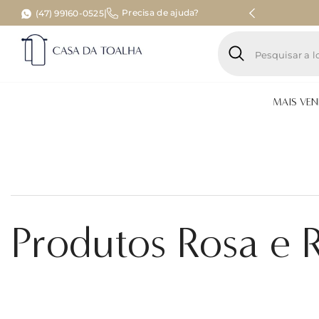
Pular para o conteúdo
|
Precisa de ajuda?
cima de R$ 499
(47) 99160-0525
MAIS VE
Produtos Rosa e 